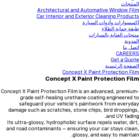
المنتجات
Architectural and Automative Window Film
Car Interior and Exterior Cleaning Products
إكسسوارات وأدوات السيارة
طبقة حماية الطلاء
منتجات العناية بالسيارات
المدونة
اتصل بنا
CAREERS
Get a Quote
الصفحة الرئيسية
Concept X Paint Protection Film
Concept X Paint Protection Film
Concept X Paint Protection Film is an advanced, premium-
grade self-healing urethane coating engineered to
safeguard your vehicle’s paintwork from everyday
damage such as scratches, stone chips, bird droppings,
and UV fading.
Its ultra-glossy, hydrophobic surface repels water, dirt,
and road contaminants — ensuring your car stays clean,
glossy, and easy to maintain.