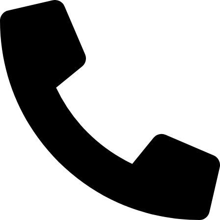
Ski
t
conten